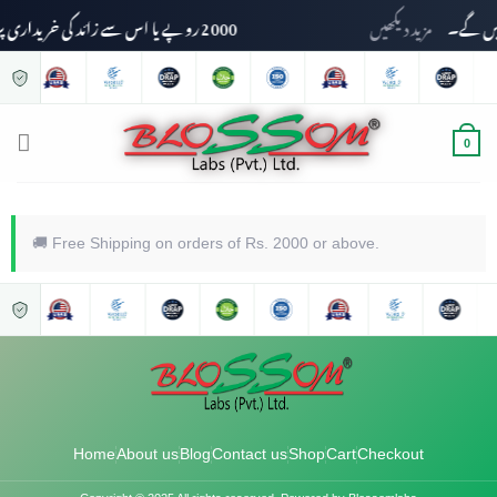
مزید دیکھیں
2000 روپے یا اس سے زائد کی خریداری پر ڈیلیوری چارجز وصول نہیں کیے جائیں گے۔
0
🚚 Free Shipping on orders of Rs. 2000 or above.
Home
About us
Blog
Contact us
Shop
Cart
Checkout