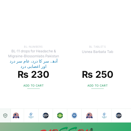
BL-NUMBERS
BL TABLETS
BL-11 drops for Headache &
Usnea Barbata Tab
Migraine-Blossomlabs Pakistan
آدھے سر کا درد، عام سر درد
اور اعصابی درد
₨
230
₨
250
ADD TO CART
ADD TO CART