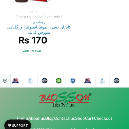
FEVER
Tinola Syrup for Fever Relief
ہرقسم
کابخار،خسرہ،نمونیا،انفلوئنزااورگلےکی
سوزش کےلیے
₨
170
ADD TO CART
Home
About us
Blog
Contact us
Shop
Cart
Checkout
💬 SUPPORT