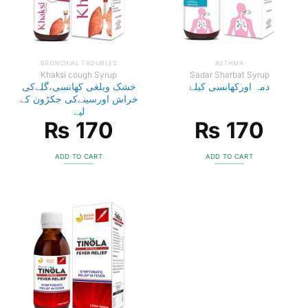
BRONCHIAL TROUBLES
ASTHMA
Khaksi cough Syrup
Sadar Sharbat Syrup
دمہ اورکھانسی کیلۓ
خشک وبلغی کھانسی،گلےکی
خراش اورسینےکی جکڑون کے
لیے
₨
170
₨
170
ADD TO CART
ADD TO CART