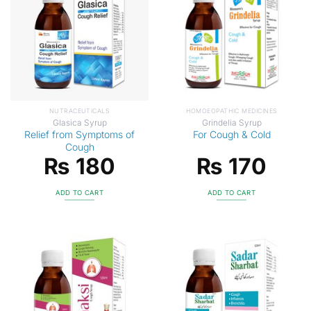
NUTRACEUTICALS
HOMOEOPATHIC MEDICINES
Glasica Syrup
Grindelia Syrup
Relief from Symptoms of
For Cough & Cold
Cough
₨
180
₨
170
ADD TO CART
ADD TO CART