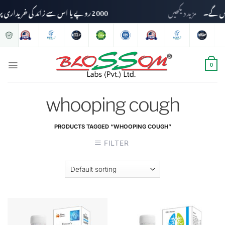
مزید دیکھیں
2000 روپے یا اس سے زائد کی خریداری پر ڈیلیوری چارجز وصول نہیں کیے جائیں گے۔
0
whooping cough
PRODUCTS TAGGED “WHOOPING COUGH”
FILTER