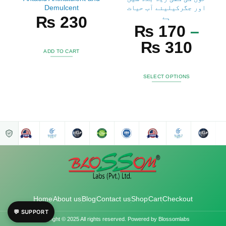
Demulcent
اور جگرکیلیئے آب حیات
ہے
₨
230
₨
170
–
₨
310
ADD TO CART
SELECT OPTIONS
Home
About us
Blog
Contact us
Shop
Cart
Checkout
💬 SUPPORT
Copyright © 2025 All rights reserved. Powered by Blossomlabs