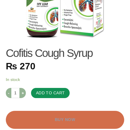
Cofitis Cough Syrup
₨
270
In stock
ADD TO CART
BUY NOW