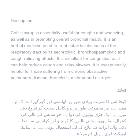
Description:
Cofitis syrup is essentially useful for coughs and wheezing,
as well as in promoting overall bronchial health. It is an
herbal medicine used to treat catarrhal diseases of the
respiratory tract by its secretolytic, bronchospasmolytic and
cough-relieving effects. It is excellent for congestion as it
can help reduce cough and relax airways. It is exceptionally
helpful for those suffering from chronic obstructive
pulmonary disease, bronchitis, asthma and allergies.
فوائد
کوفائٹس کا شربت بنیادی طور پر کھانسی اور گھرگھراہٹ کے لیے
مفید ہے، نیز مجموعی طور پر برونکائیل صحت کو فروغ دینے
میں۔ یہ ایک جڑی بوٹیوں کی دوا ہے جو سانس کی نالی کی
کیٹرال بیماریوں، ہوائی نالیوں کا کھنچاو اور کھانسی سے نجات
دلانے والے اثرات کے علاج کے لیے استعمال ہوتی ہے۔ یہ سائیڈ
ایفیکٹ فری ہربل فارمولا ھے