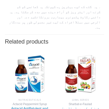
۔ یہ گلے کے لیے بہترین ہے کیونکہ یہ کھانسی کو کم
کرنے اور ایئر ویز کو آرام دینے میں مدد کر سکتا ہے۔ یہ
دائمی رکاوٹ پلمونری بیماری، برونکائٹس، دمہ اور
الرجی میں مبتلا افراد کے لیے غیر معمولی طور پر مددگار
ہے۔
Related products
NUTRACEUTICALS
120ML SERIES
Actacid Peppermint Syrup
Sharbat-e-Faulad
Antacid Antiflatulent and
خون کی کمی ریڈ بلڈ سیل