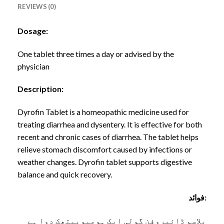
REVIEWS (0)
Dosage:
One tablet three times a day or advised by the
physician
Description:
Dyrofin Tablet is a homeopathic medicine used for
treating diarrhea and dysentery. It is effective for both
recent and chronic cases of diarrhea. The tablet helps
relieve stomach discomfort caused by infections or
weather changes. Dyrofin tablet supports digestive
balance and quick recovery.
فوائد:
بلاسم ڈائیروفِن گولی ایک ہومیوپیتھک دوا ہے