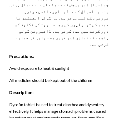
جو اسہال اور پیچش کے علاج کے لیے استعمال ہوتی
ہے۔ یہ اسہال کے حالیہ اور دائمی دونوں
صورتوں کے لیے موثر ہے۔یہ گولی انفیکشن یا
موسم کی تبدیلیوں کی وجہ سے پیٹ کی تکلیف کو
دور کرنے میں مدد کرتی ہے۔ ڈائیروفِن گولی
ہاضمے کے توازن اور فوری صحت یابی کی حمایت
کرتی ہے۔
Precautions:
Avoid exposure to heat & sunlight
All medicine should be kept out of the children
Description:
Dyrofin tablet is used to treat diarrhea and dysentery
effectively. It helps manage stomach problems caused
by eating meat and supports recovery from vomiting