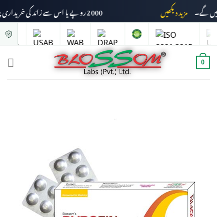
مزید دیکھیں
2000 روپے یا اس سے زائد کی خریداری پر ڈیلیوری چارجز وصول نہیں کیے جائیں گے۔
0