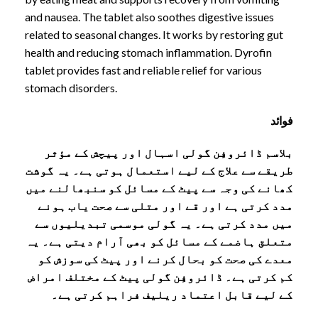
and nausea. The tablet also soothes digestive issues
related to seasonal changes. It works by restoring gut
health and reducing stomach inflammation. Dyrofin
tablet provides fast and reliable relief for various
stomach disorders.
فوائد
بلاسم ڈائروفِن گولی اسہال اور پیچش کے مؤثر
طریقے سے علاج کے لیے استعمال ہوتی ہے۔ یہ گوشت
کھانے کی وجہ سے پیٹ کے مسائل کو سنبھالنے میں
مدد کرتی ہے اور قے اور متلی سے صحت یاب ہونے
میں مدد کرتی ہے۔ یہ گولی موسمی تبدیلیوں سے
متعلق ہاضمے کے مسائل کو بھی آرام دیتی ہے۔ یہ
معدے کی صحت کو بحال کرنے اور پیٹ کی سوزش کو
کم کرتی ہے۔ ڈائروفِن گولی پیٹ کے مختلف امراض
کے لیے قابل اعتماد ریلیف فراہم کرتی ہے۔