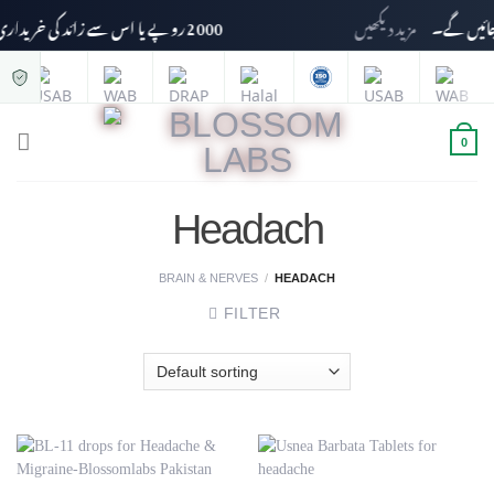
مزید دیکھیں
2000 روپے یا اس سے زائد کی خریداری پر ڈیلیوری چارجز وصول نہیں کیے جائیں گے۔
0
Headach
BRAIN & NERVES
/
HEADACH
FILTER