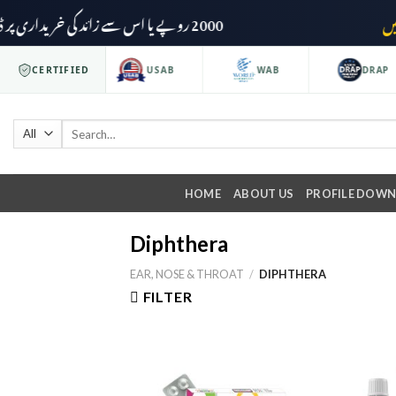
2000 روپے یا اس سے زائد کی خریداری پر ڈیلیوری چارجز وصول نہیں کیے جائیں گے۔
ISO 9001
CERTIFIED
USAB
WAB
DRAP
HOME
ABOUT US
PROFILE DOW
Diphthera
EAR, NOSE & THROAT
/
DIPHTHERA
FILTER