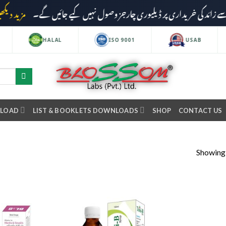
مزید دیکھیں
HALAL
ISO 9001
USAB
NLOAD
LIST & BOOKLETS DOWNLOADS
SHOP
CONTACT US
Showing a