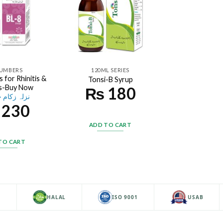
NUMBERS
120ML SERIES
 for Rhinitis &
Tonsi-B Syrup
is-Buy Now
₨
180
نزلہ زکام 
230
ADD TO CART
TO CART
HALAL
ISO 9001
USAB