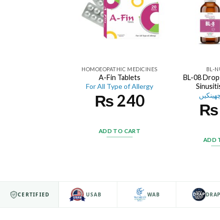
HOMOEOPATHIC MEDICINES
BL-
A-Fin Tablets
BL-08 Drops
For All Type of Allergy
Sinusit
₨
240
چھینکیں
₨
ADD TO CART
ADD 
ISO 9001
CERTIFIED
USAB
WAB
DRAP