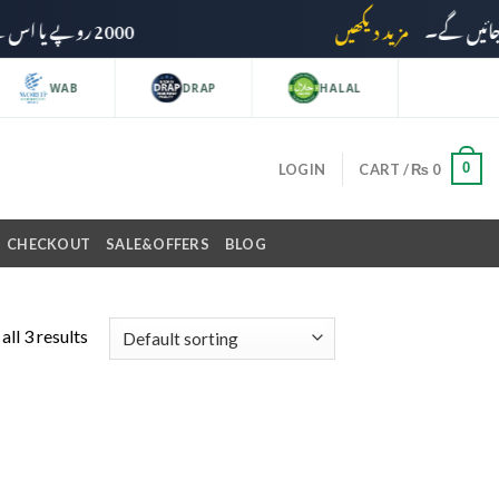
مزید دیکھیں
2000 روپے یا اس سے زائد کی خریداری پر ڈیلیوری چارجز وصول نہیں کیے جائیں گے۔
WAB
DRAP
HALAL
0
LOGIN
CART /
₨
0
CHECKOUT
SALE&OFFERS
BLOG
ll 3 results