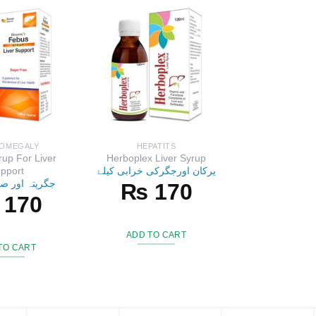
TOMEGALY
HEPATITS
up For Liver
Herboplex Liver Syrup
pport
یرکان اورجگرکی خرابی کیلۓ
جگرپتہ اور صف
₨
170
170
ADD TO CART
TO CART