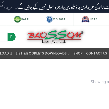
مزید دیکھیں
HALAL
ISO 9001
USAB
NLOAD
LIST & BOOKLETS DOWNLOADS
SHOP
CONTACT US
Showing al