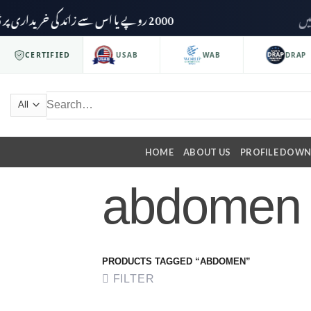
2000 روپے یا اس سے زائد کی خریداری پر ڈیلیوری چارجز وصول نہیں کیے جائیں گے۔
ISO 9001
CERTIFIED
USAB
WAB
DRAP
HOME
ABOUT US
PROFILE DOW
abdomen
PRODUCTS TAGGED “ABDOMEN”
FILTER