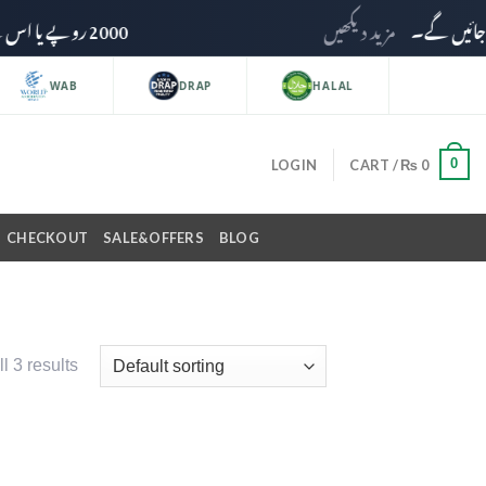
مزید دیکھیں
2000 روپے یا اس سے زائد کی خریداری پر ڈیلیوری چارجز وصول نہیں کیے جائیں گے۔
WAB
DRAP
HALAL
0
LOGIN
CART /
₨
0
CHECKOUT
SALE&OFFERS
BLOG
l 3 results