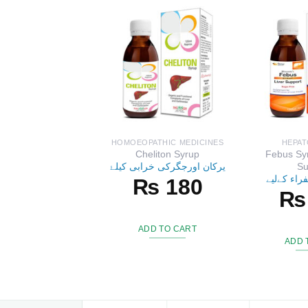
HOMOEOPATHIC MEDICINES
HEPA
Cheliton Syrup
Febus Syr
یرکان اورجگرکی خرابی کیلۓ
Su
راء کےلیے
₨
180
₨
ADD TO CART
ADD 