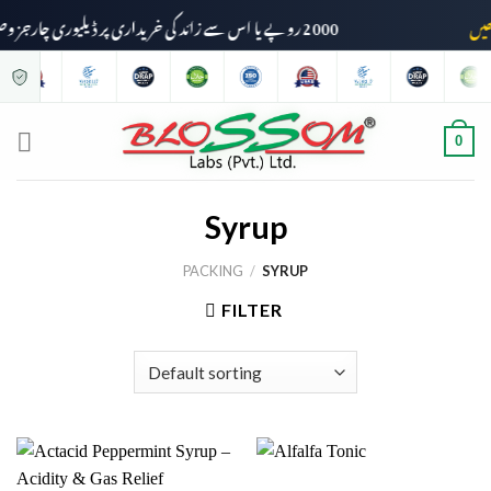
2000 روپے یا اس سے زائد کی خریداری پر ڈیلیوری چارجز وصول نہیں کیے جائیں گے۔
0
Syrup
PACKING
/
SYRUP
FILTER