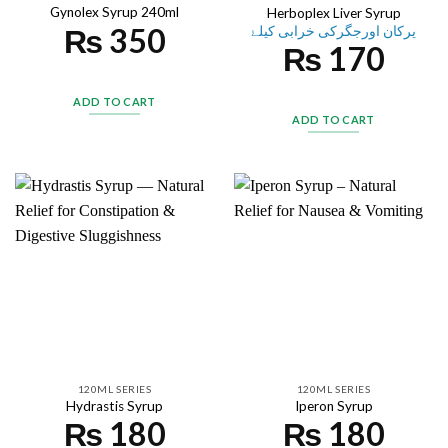
Gynolex Syrup 240ml
Herboplex Liver Syrup
₨
350
یرکان اورجگرکی خرابی کیلۓ
₨
170
ADD TO CART
ADD TO CART
120ML SERIES
120ML SERIES
Hydrastis Syrup
Iperon Syrup
₨
180
₨
180