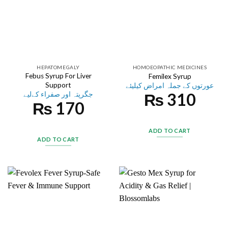
HEPATOMEGALY
HOMOEOPATHIC MEDICINES
Febus Syrup For Liver
Femilex Syrup
Support
عورتوں کے جملہ امراض کیلیئے
جگرپتہ اور صفراء کےلیے
₨
310
₨
170
ADD TO CART
ADD TO CART