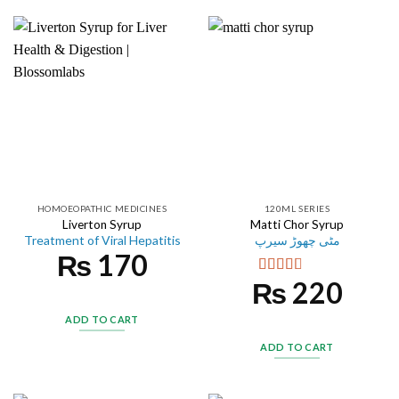
HOMOEOPATHIC MEDICINES
120ML SERIES
Liverton Syrup
Matti Chor Syrup
Treatment of Viral Hepatitis
مٹی چھوڑ سیرپ
₨
170
₨
220
Rated
2.50
out of
ADD TO CART
5
ADD TO CART