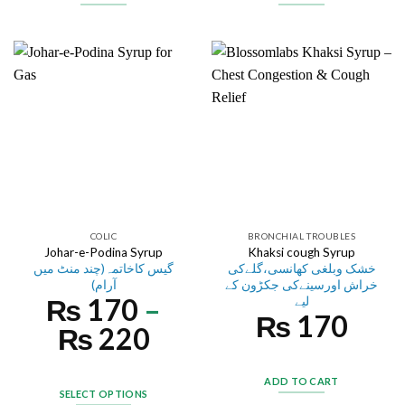
COLIC
BRONCHIAL TROUBLES
Johar-e-Podina Syrup
Khaksi cough Syrup
خشک وبلغی کھانسی،گلےکی
گیس کاخاتمہ(چند منٹ میں
خراش اورسینےکی جکڑون کے
آرام)
₨
170
–
لیے
₨
170
₨
220
ADD TO CART
SELECT OPTIONS