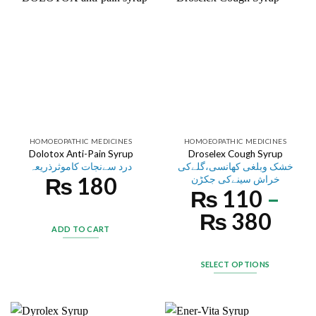
HOMOEOPATHIC MEDICINES
HOMOEOPATHIC MEDICINES
Dolotox Anti-Pain Syrup
Droselex Cough Syrup
خشک وبلغی کھانسی،گلےکی
درد سےنجات کاموثرذریعہ
₨
180
خراش سینےکی جکڑن
₨
110
–
₨
380
ADD TO CART
SELECT OPTIONS