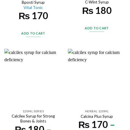
C-Wint Syrup
Bposti Syrup
₨
180
Vital Tonic
₨
170
ADD TO CART
ADD TO CART
120ML SERIES
HERBAL 120ML
Calcilex Syrup for Strong
Calcina Plus Syrup
Bones & Joints
₨
170
–
₨
180
–