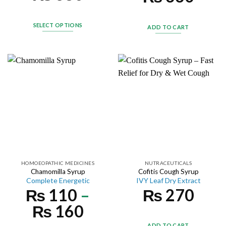
SELECT OPTIONS
ADD TO CART
HOMOEOPATHIC MEDICINES
NUTRACEUTICALS
Chamomilla Syrup
Cofitis Cough Syrup
Complete Energetic
IVY Leaf Dry Extract
₨
110
–
₨
270
₨
160
ADD TO CART