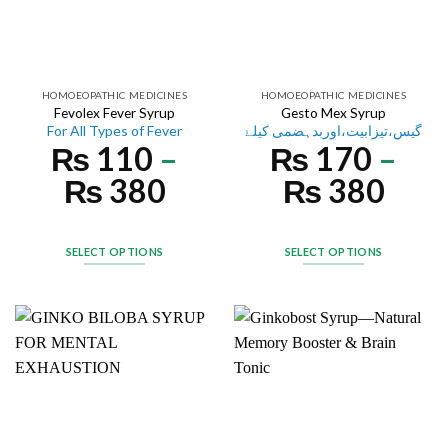
HOMOEOPATHIC MEDICINES
HOMOEOPATHIC MEDICINES
Fevolex Fever Syrup
Gesto Mex Syrup
For All Types of Fever
گیس،تیزابیت،اوربدہضمی کیلۓ
₨
110
–
₨
170
–
₨
380
₨
380
SELECT OPTIONS
SELECT OPTIONS