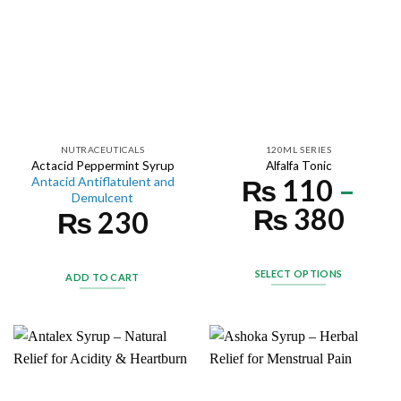
NUTRACEUTICALS
120ML SERIES
Alfalfa Tonic
Actacid Peppermint Syrup
₨
110
–
Antacid Antiflatulent and
Demulcent
₨
380
₨
230
SELECT OPTIONS
ADD TO CART