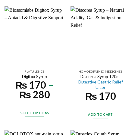
FLATULENCE
HOMOEOPATHIC MEDICINES
Digitox Syrup
Discorea Syrup 120ml
₨
170
–
Digestive Gastric Relief
Ulcer
₨
280
₨
170
SELECT OPTIONS
ADD TO CART