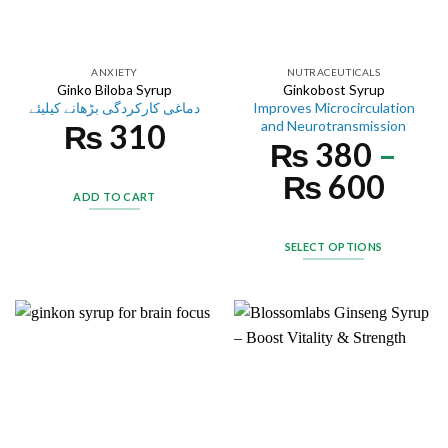
ANXIETY
NUTRACEUTICALS
Ginko Biloba Syrup
Ginkobost Syrup
دماغی کارکردگی بڑھانے کیلیئے
Improves Microcirculation
₨
310
and Neurotransmission
₨
380
–
₨
600
ADD TO CART
SELECT OPTIONS