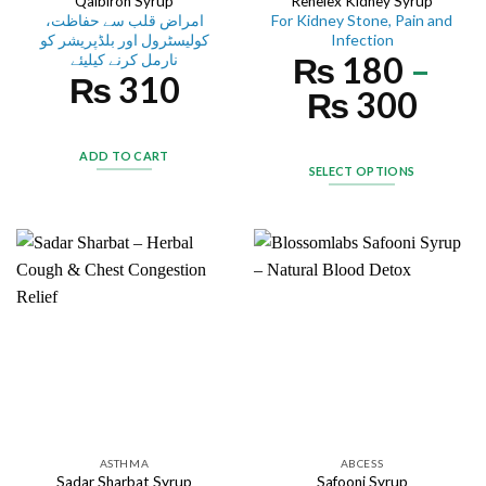
Qalbiron Syrup
Renelex Kidney Syrup
امراض قلب سے حفاظت،
For Kidney Stone, Pain and
کولیسٹرول اور بلڈپریشر کو
Infection
₨
180
–
نارمل کرنے کیلیئے
₨
310
₨
300
ADD TO CART
SELECT OPTIONS
ASTHMA
ABCESS
Sadar Sharbat Syrup
Safooni Syrup