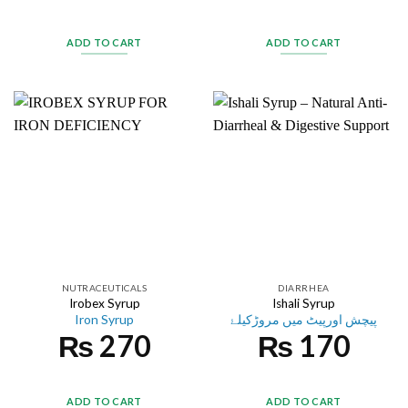
ADD TO CART
ADD TO CART
NUTRACEUTICALS
DIARRHEA
Irobex Syrup
Ishali Syrup
Iron Syrup
پیچش اورپیٹ میں مروڑکیلۓ
₨
270
₨
170
ADD TO CART
ADD TO CART