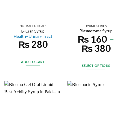
NUTRACEUTICALS
120ML SERIES
Blasmozyme Syrup
B-Cran Syrup
₨
160
–
Healthy Urinary Tract
₨
280
₨
380
ADD TO CART
SELECT OPTIONS