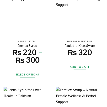
HERBAL 120ML
HERBAL MEDICINES
Enerlex Syrup
Faulad-e-Khas Syrup
₨
220
–
₨
320
₨
300
ADD TO CART
SELECT OPTIONS